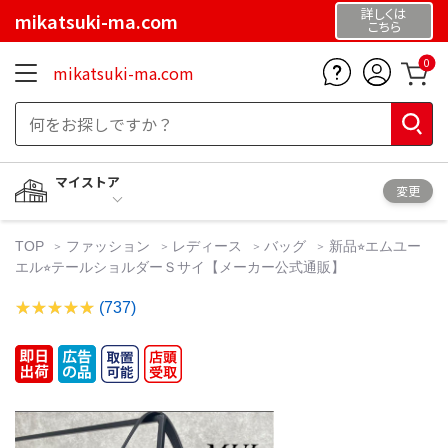
詳しくは
mikatsuki-ma.com
こちら
0
mikatsuki-ma.com
マイストア
変更
TOP
ファッション
レディース
バッグ
新品⭐︎エムユー
エル⭐︎テールショルダーＳサイ【メーカー公式通販】
(737)