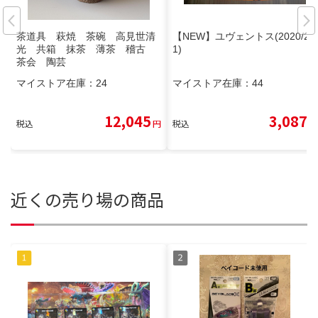
茶道具 萩焼 茶碗 高見世清
【NEW】ユヴェントス(2020/2
光 共箱 抹茶 薄茶 稽古
1)
茶会 陶芸
マイストア在庫：
24
マイストア在庫：
44
12,045
3,087
税込
円
税込
円
近くの売り場の商品