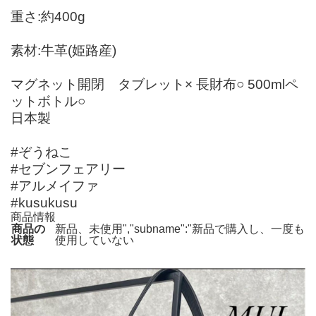
重さ:約400g
素材:牛革(姫路産)
マグネット開閉 タブレット× 長財布○ 500mlペ
ットボトル○
日本製
#ぞうねこ
#セブンフェアリー
#アルメイファ
#kusukusu
商品情報
商品の
新品、未使用","subname":"新品で購入し、一度も
状態
使用していない