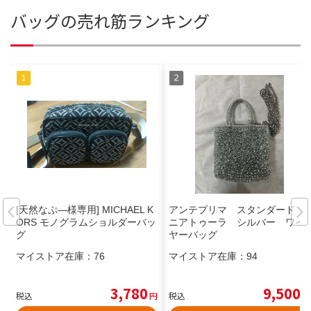
バッグの売れ筋ランキング
[天然なぷ―様専用] MICHAEL K
アンテプリマ スタンダード ミ
ORS モノグラムショルダーバッ
ニアトゥーラ シルバー ワイ
グ
ヤーバッグ
マイストア在庫：
76
マイストア在庫：
94
3,780
9,500
税込
円
税込
円