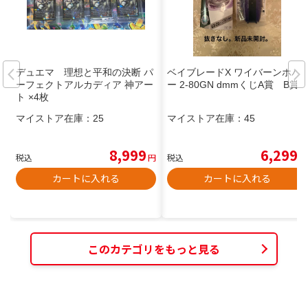
デュエマ 理想と平和の決断 パ
ベイブレードX ワイバーンホバ
ーフェクトアルカディア 神アー
ー 2-80GN dmmくじA賞 B賞
ト ×4枚
マイストア在庫：
25
マイストア在庫：
45
8,999
6,299
税込
円
税込
円
カートに入れる
カートに入れる
このカテゴリをもっと見る