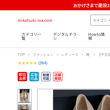
おかげさまで開設2
mikatsuki-ma.com
カテゴリ一
デジタルチラ
Howto情
覧
シ
報
TOP
ファッション
レディース
靴
【中古品
(364)