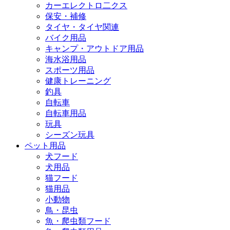
カーエレクトロ二クス
保安・補修
タイヤ・タイヤ関連
バイク用品
キャンプ・アウトドア用品
海水浴用品
スポーツ用品
健康トレーニング
釣具
自転車
自転車用品
玩具
シーズン玩具
ペット用品
犬フード
犬用品
猫フード
猫用品
小動物
鳥・昆虫
魚・爬虫類フード