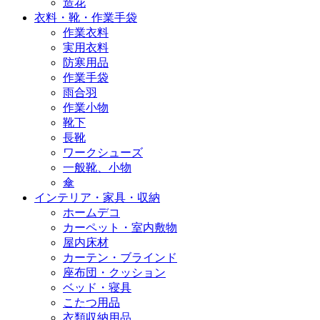
造花
衣料・靴・作業手袋
作業衣料
実用衣料
防寒用品
作業手袋
雨合羽
作業小物
靴下
長靴
ワークシューズ
一般靴、小物
傘
インテリア・家具・収納
ホームデコ
カーペット・室内敷物
屋内床材
カーテン・ブラインド
座布団・クッション
ベッド・寝具
こたつ用品
衣類収納用品