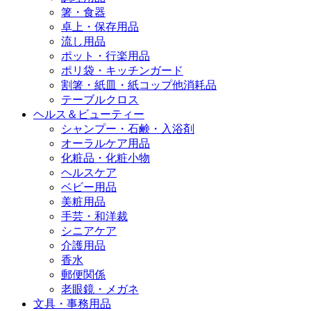
箸・食器
卓上・保存用品
流し用品
ポット・行楽用品
ポリ袋・キッチンガード
割箸・紙皿・紙コップ他消耗品
テーブルクロス
ヘルス＆ビューティー
シャンプー・石鹸・入浴剤
オーラルケア用品
化粧品・化粧小物
ヘルスケア
ベビー用品
美粧用品
手芸・和洋裁
シニアケア
介護用品
香水
郵便関係
老眼鏡・メガネ
文具・事務用品