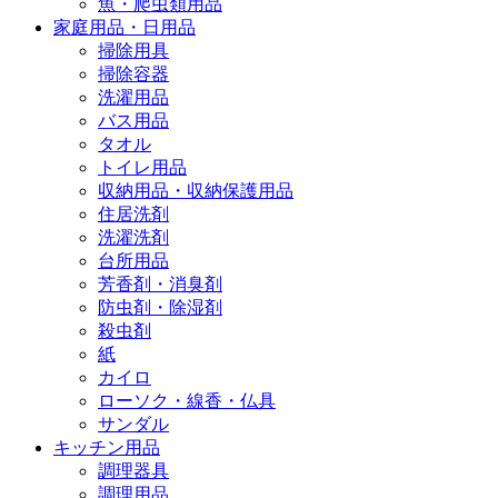
魚・爬虫類用品
家庭用品・日用品
掃除用具
掃除容器
洗濯用品
バス用品
タオル
トイレ用品
収納用品・収納保護用品
住居洗剤
洗濯洗剤
台所用品
芳香剤・消臭剤
防虫剤・除湿剤
殺虫剤
紙
カイロ
ローソク・線香・仏具
サンダル
キッチン用品
調理器具
調理用品