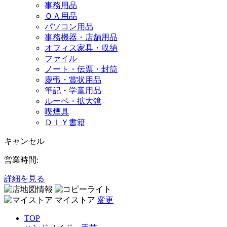
事務用品
ＯＡ用品
パソコン用品
事務機器・店舗用品
オフィス家具・収納
ファイル
ノート・伝票・封筒
慶弔・賞状用品
筆記・学童用品
ルーペ・拡大鏡
喫煙具
ＤＩＹ書籍
キャンセル
営業時間:
詳細を見る
マイストア
変更
TOP