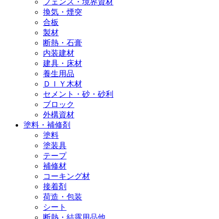
フェンス・境界資材
換気・煙突
合板
製材
断熱・石膏
内装建材
建具・床材
養生用品
ＤＩＹ木材
セメント・砂・砂利
ブロック
外構資材
塗料・補修剤
塗料
塗装具
テープ
補修材
コーキング材
接着剤
荷造・包装
シート
断熱・結露用品他