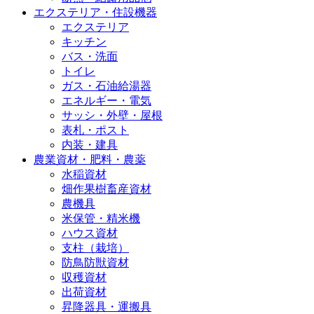
エクステリア・住設機器
エクステリア
キッチン
バス・洗面
トイレ
ガス・石油給湯器
エネルギー・電気
サッシ・外壁・屋根
表札・ポスト
内装・建具
農業資材・肥料・農薬
水稲資材
畑作果樹畜産資材
農機具
米保管・精米機
ハウス資材
支柱（栽培）
防鳥防獣資材
収穫資材
出荷資材
昇降器具・運搬具