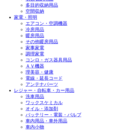
多目的収納用品
空間収納
家電・照明
エアコン・空調機器
冷房用品
暖房用品
その他暖房用品
家事家電
調理家電
コンロ・ガス器具用品
ＡＶ機器
理美容・健康
電線・延長コード
アンテナパーツ
レジャー・自転車・カー用品
洗車用品
ワックスケミカル
オイル・添加剤
バッテリー・電装・バルブ
車内用品・車外用品
車内小物