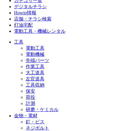
カテゴリ一覧
デジタルチラシ
Howto情報
店舗・チラシ検索
灯油宅配
電動工具・機械レンタル
工具
電動工具
電動機械
先端パーツ
作業工具
大工道具
左官道具
工具収納
保安
荷役
計測
研磨・ケミカル
金物・電材
釘・ビス
ネジボルト