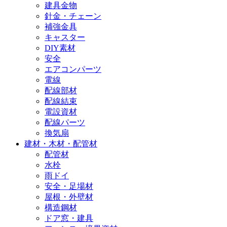
建具金物
針金・チェーン
補強金具
キャスター
DIY素材
安全
エアコンパーツ
電線
配線部材
配線結束
電設資材
配線パーツ
換気扇
建材・木材・配管材
配管材
水栓
雨ドイ
安全・足場材
屋根・外壁材
構造鋼材
ドア窓・建具