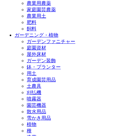
農業用農薬
家庭園芸農薬
農業用土
肥料
飼料
ガーデニング・植物
ガーデンファニチャー
庭園資材
屋外床材
ガーデン装飾
鉢・プランター
用土
育成園芸用品
土農具
刈払機
噴霧器
園芸機器
散水用品
雪かき用品
植物
種