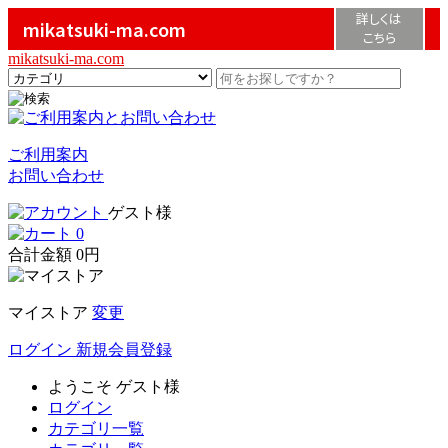
詳しくは
mikatsuki-ma.com
こちら
mikatsuki-ma.com
ご利用案内
お問い合わせ
ゲスト様
0
合計金額
0円
マイストア
変更
ログイン
新規会員登録
ようこそ
ゲスト様
ログイン
カテゴリ一覧