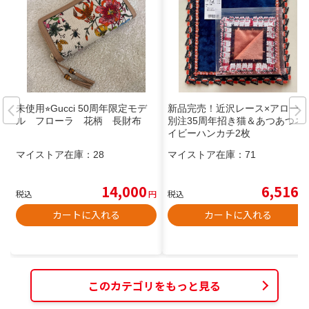
未使用⭐︎Gucci 50周年限定モデ
新品完売！近沢レース×アローズ
ル フローラ 花柄 長財布
別注35周年招き猫＆あつあつネ
イビーハンカチ2枚
マイストア在庫：
28
マイストア在庫：
71
14,000
6,516
税込
円
税込
円
カートに入れる
カートに入れる
このカテゴリをもっと見る