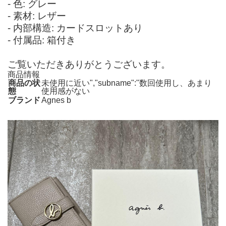
- 色: グレー
- 素材: レザー
- 内部構造: カードスロットあり
- 付属品: 箱付き
ご覧いただきありがとうございます。
商品情報
商品の状
未使用に近い","subname":"数回使用し、あまり
態
使用感がない
ブランド
Agnes b