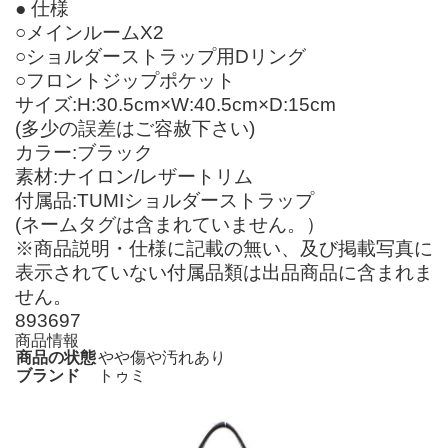
● 仕様
○メインルームX2
○ショルダーストラップ用Dリング
○フロントジップポケット
サイズ:H:30.5cm×W:40.5cm×D:15cm
(多少の誤差はご容赦下さい)
カラー:ブラック
素材:ナイロン/レザートリム
付属品:TUMIショルダーストラップ
(ネームタグは含まれていません。）
※商品説明・仕様に記載の無い、及び掲載写真に
表示されていない付属品類は出品商品に含まれま
せん。
893697
商品情報
商品の状態
やや傷や汚れあり
ブランド
トゥミ