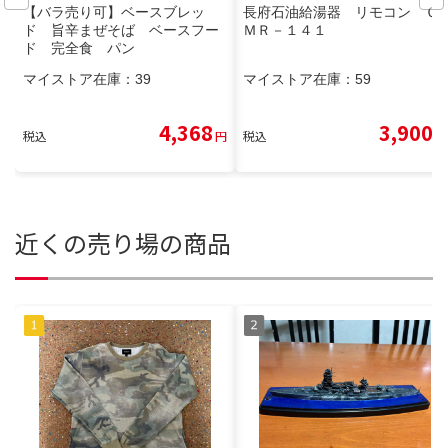
【バラ売り可】ベースブレッ
長府石油給湯器 リモコン Ｃ
ド 旨辛まぜそば ベースフー
ＭＲ－１４１
ド 完全食 パン
マイストア在庫：
39
マイストア在庫：
59
4,368
3,900
税込
円
税込
円
近くの売り場の商品