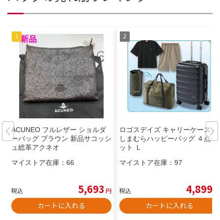
ACUNEO フルレザー ショルダ
ロゴスデイズ キャリーケース 黒
ーバッグ ブラウン 新品サコッシ
しまむらハッピーバッグ ４点セ
ュ総革アクネオ
ット Ｌ
マイストア在庫：
66
マイストア在庫：
97
5,693
4,899
税込
円
税込
円
カートに入れる
カートに入れる