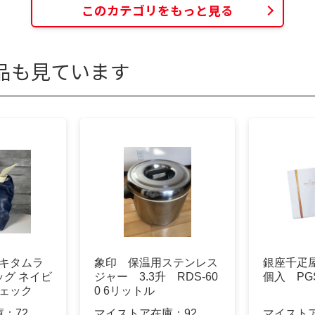
このカテゴリをもっと見る
品も見ています
a キタムラ
象印 保温用ステンレス
銀座千疋屋
グ ネイビ
ジャー 3.3升 RDS-60
個入 PGS
チェック
0 6リットル
庫：
72
マイストア在庫：
92
マイスト