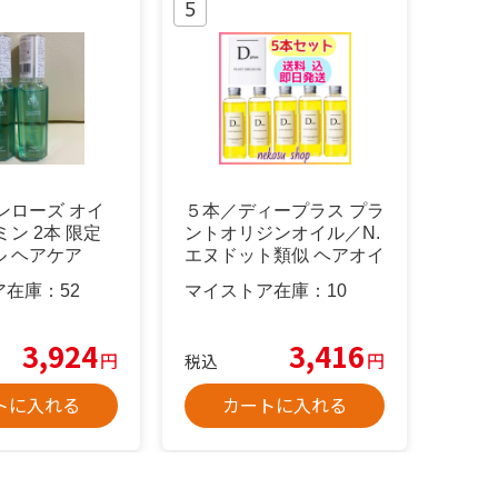
ンローズ オイ
５本／ディープラス プラ
ミン 2本 限定
ントオリジンオイル／N.
 ヘアケア
エヌドット類似 ヘアオイ
ル
ア在庫：
52
マイストア在庫：
10
3,924
3,416
円
円
税込
トに入れる
カートに入れる