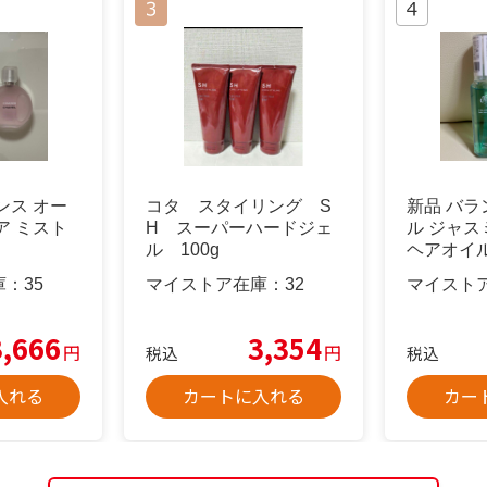
ンス オー
コタ スタイリング S
新品 バラ
ア ミスト
H スーパーハードジェ
ル ジャス
ル 100g
ヘアオイル
庫：
35
マイストア在庫：
32
マイスト
3,666
3,354
円
円
税込
税込
入れる
カートに入れる
カー