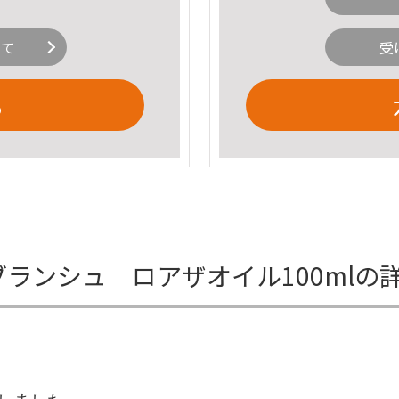
いて
受
る
ペアブランシュ ロアザオイル100mlの