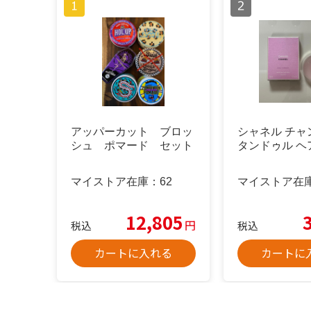
アッパーカット ブロッ
シャネル チャ
シュ ポマード セット
タンドゥル ヘ
マイストア在庫：
62
マイストア在
12,805
円
税込
税込
カートに入れる
カートに