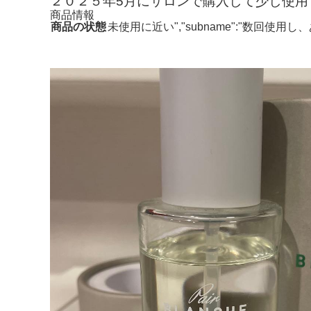
２０２５年5月にサロンで購入して少し使用
商品情報
商品の状態
未使用に近い","subname":"数回使