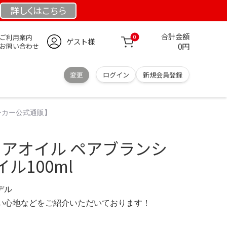
詳しくは
こちら
合計金額
ご利用案内
0
ゲスト様
0円
お問い合わせ
変更
ログイン
新規会員登録
メーカー公式通販】
L ロアオイル ペアブランシ
ル100ml
モデル
の使い心地などをご紹介いただいております！