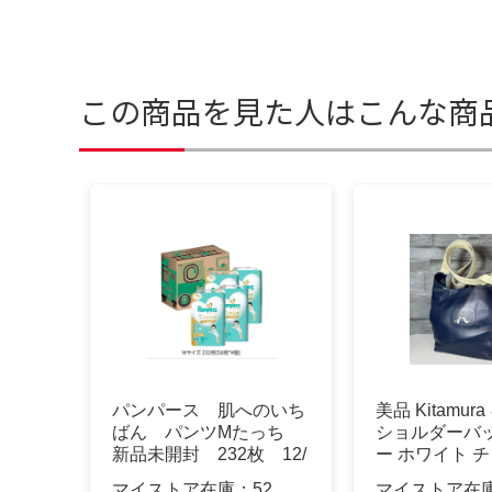
この商品を見た人はこんな商
パンパース 肌へのいち
美品 Kitamur
ばん パンツMたっち
ショルダーバッ
新品未開封 232枚 12/
ー ホワイト 
29まで
マイストア在庫：
52
マイストア在