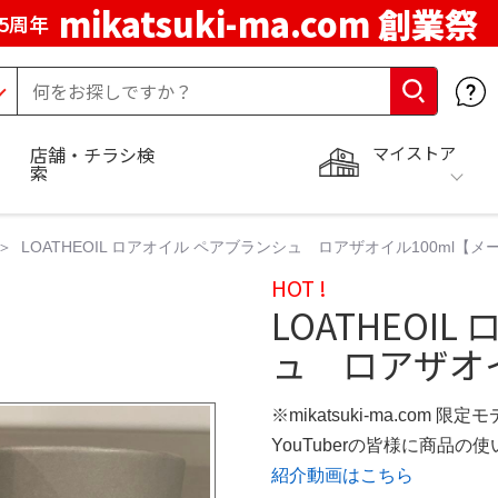
mikatsuki-ma.com 創業祭
5周年
マイストア
店舗・チラシ検
索
LOATHEOIL ロアオイル ペアブランシュ ロアザオイル100ml【
HOT !
LOATHEOI
ュ ロアザオイ
※mikatsuki-ma.com 限定
YouTuberの皆様に商品
紹介動画はこちら