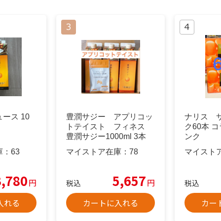
ース 10
豊潤サジー アプリコッ
ナリス 
トテイスト フィネス
ク60本 
豊潤サジー1000ml 3本
ンク
庫：
63
マイストア在庫：
78
マイスト
3,780
5,657
円
円
税込
税込
入れる
カートに入れる
カー