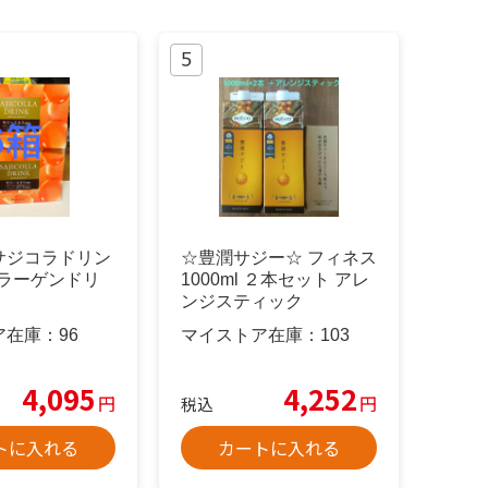
サジコラドリン
☆豊潤サジー☆ フィネス
コラーゲンドリ
1000ml ２本セット アレ
ンジスティック
ア在庫：
96
マイストア在庫：
103
4,095
4,252
円
円
税込
トに入れる
カートに入れる