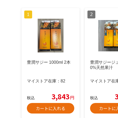
豊潤サジー 1000ml 2本
豊潤サジージュ
0%天然果汁
マイストア在庫：
82
マイストア在
3,843
円
税込
税込
カートに入れる
カートに