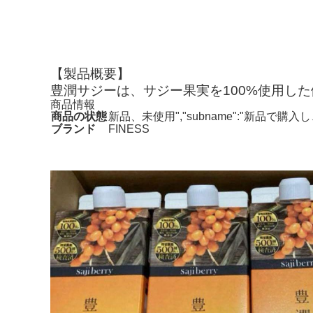
【製品概要】
豊潤サジーは、サジー果実を100%使用し
商品情報
商品の状態
新品、未使用","subname":"新品で
ブランド
FINESS