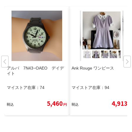
アルバ 7N43−OAEO デイデ
Ank Rouge ワンピース
イト
マイストア在庫：
74
マイストア在庫：
94
5,460
4,913
税込
円
税込
円