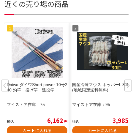
近くの売り場の商品
Daiwa ダイワShort power 10号2
国産冷凍マウス ホッパーL 30匹
40 釣竿 投げ竿 遠投竿
(地域限定送料無料)
マイストア在庫：
75
マイストア在庫：
95
6,162
3,985
税込
円
税込
円
カートに入れる
カートに入れる