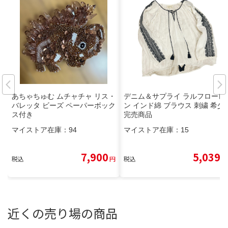
あちゃちゅむ ムチャチャ リス・
デニム＆サプライ ラルフローレ
バレッタ ビーズ ペーパーボック
ン インド綿 ブラウス 刺繍 希少
ス付き
完売商品
マイストア在庫：
94
マイストア在庫：
15
7,900
5,039
税込
円
税込
円
近くの売り場の商品