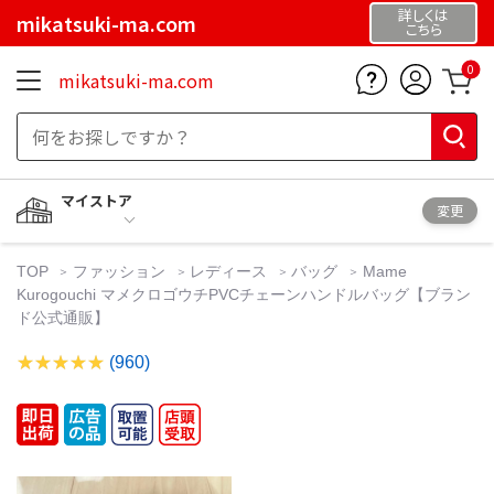
詳しくは
mikatsuki-ma.com
こちら
0
mikatsuki-ma.com
マイストア
変更
TOP
ファッション
レディース
バッグ
Mame
Kurogouchi マメクロゴウチPVCチェーンハンドルバッグ【ブラン
ド公式通販】
(960)