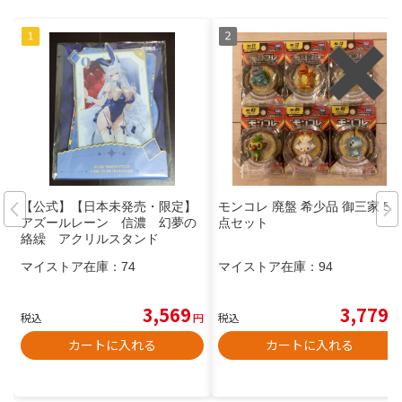
【公式】【日本未発売・限定】
モンコレ 廃盤 希少品 御三家 5
アズールレーン 信濃 幻夢の
点セット
絡繰 アクリルスタンド
マイストア在庫：
74
マイストア在庫：
94
3,569
3,779
税込
円
税込
円
カートに入れる
カートに入れる