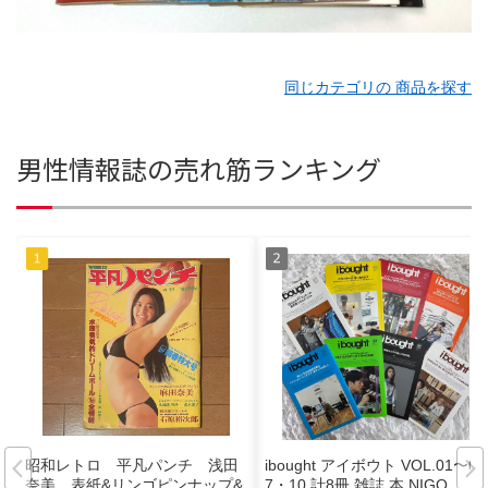
同じカテゴリの 商品を探す
男性情報誌の売れ筋ランキング
昭和レトロ 平凡パンチ 浅田
ibought アイボウト VOL.01〜0
奈美 表紙&リンゴピンナップ&
7・10 計8冊 雑誌 本 NIGO