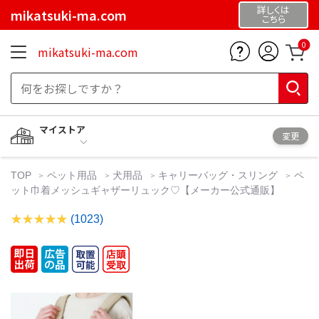
詳しくは
mikatsuki-ma.com
こちら
0
mikatsuki-ma.com
マイストア
変更
TOP
ペット用品
犬用品
キャリーバッグ・スリング
ペ
ット巾着メッシュギャザーリュック♡【メーカー公式通販】
(1023)