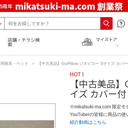
mikatsuki-ma.com 創業祭
5周年
マイストア
店舗・チラシ検
索
ー用寝具・ベッド
【中古美品】GioPillow ジオピロー Sサイズ 
HOT !
【中古美品】Gi
イズ カバー付
※mikatsuki-ma.com 限定
YouTuberの皆様に商品
紹介動画はこちら