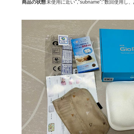
商品の状態
未使用に近い","subname":"数回使