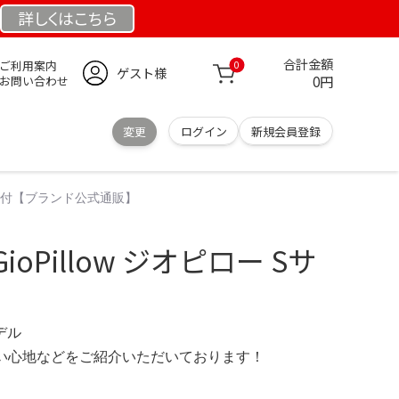
詳しくは
こちら
合計金額
ご利用案内
0
ゲスト様
0円
お問い合わせ
変更
ログイン
新規会員登録
カバー付【ブランド公式通販】
oPillow ジオピロー Sサ
モデル
の使い心地などをご紹介いただいております！