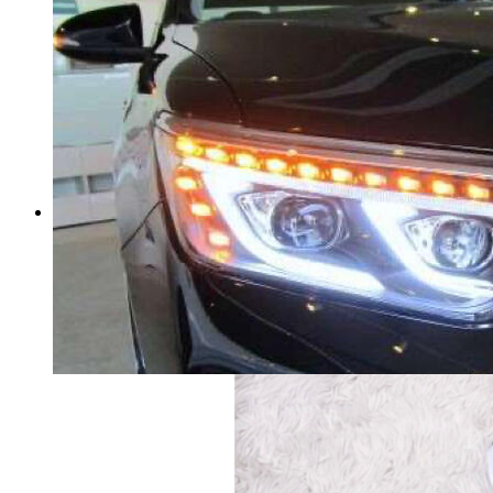
リゾートワンピースサマード
レスマキシワンピースロング
丈バックシャンAライン水着の
上に着る服20代30代40代夏
マイストア在庫：
101
税込
4,581
円
カートに入れる