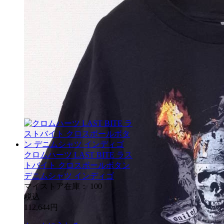
クロムハーツ LAST BITE ラス
トバイト クロスボールボタン
デニムシャツ インディゴ
マイストア在庫：
100
税込
112,644
円