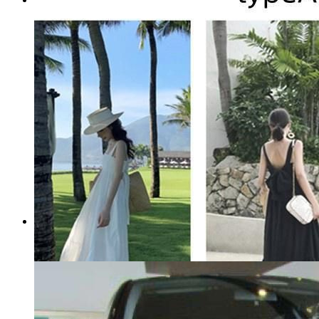
1965 65 FORD MUSTANG マス
タング オーナーズマニュアル
取説 USA 説明書 取 扱 い り 取
扱い 取り扱い
マイストア在庫：
81
税込
10,430
円
カートに入れる
ユニクロ UNIQLO 22AW ウル
トラライトダウンロングコー
ト レディース JPN：S
マイストア在庫：
41
税込
3,338
円