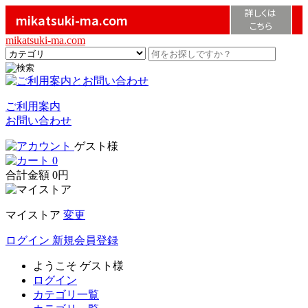
詳しくは
mikatsuki-ma.com
こちら
mikatsuki-ma.com
ご利用案内
お問い合わせ
ゲスト様
0
合計金額
0円
マイストア
変更
ログイン
新規会員登録
ようこそ
ゲスト様
ログイン
カテゴリ一覧