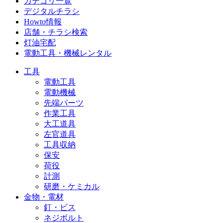
カテゴリ一覧
デジタルチラシ
Howto情報
店舗・チラシ検索
灯油宅配
電動工具・機械レンタル
工具
電動工具
電動機械
先端パーツ
作業工具
大工道具
左官道具
工具収納
保安
荷役
計測
研磨・ケミカル
金物・電材
釘・ビス
ネジボルト