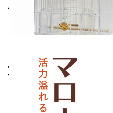
VANS × スタンダードカリフォ
ルニア Tシャツ M
マイストア在庫：
20
税込
7,492
円
カートに入れる
HOEI鳥かごケージ ＨＯＥＩ
３５手のり ピュアホワイト
緑色八面体蛍石・245g（中国
マイストア在庫：
100
産鉱物標本）
税込
マイストア在庫：
80
7,121
円
税込
7,980
円