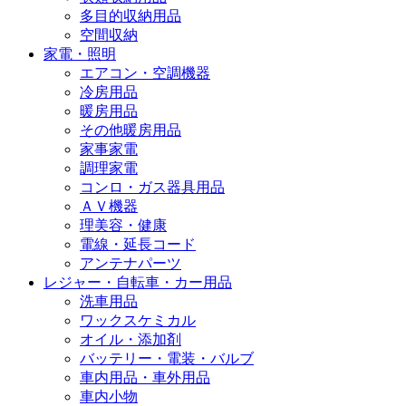
多目的収納用品
空間収納
家電・照明
エアコン・空調機器
冷房用品
暖房用品
その他暖房用品
家事家電
調理家電
コンロ・ガス器具用品
ＡＶ機器
理美容・健康
電線・延長コード
アンテナパーツ
レジャー・自転車・カー用品
洗車用品
ワックスケミカル
オイル・添加剤
バッテリー・電装・バルブ
車内用品・車外用品
車内小物