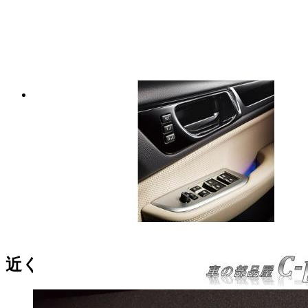
マローゲン 120粒 苔善 国産牛
骨髄の粒 2%クーポン付き 2個
セット サプリメント
マイストア在庫：
21
税込
15,000
円
近くの売り場の商品