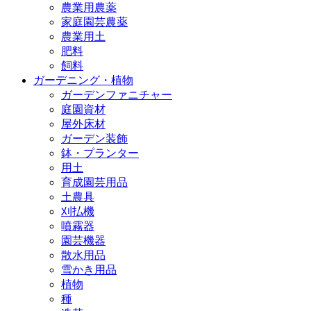
農業用農薬
家庭園芸農薬
農業用土
肥料
飼料
ガーデニング・植物
ガーデンファニチャー
庭園資材
屋外床材
ガーデン装飾
鉢・プランター
用土
育成園芸用品
土農具
刈払機
噴霧器
園芸機器
散水用品
雪かき用品
植物
種