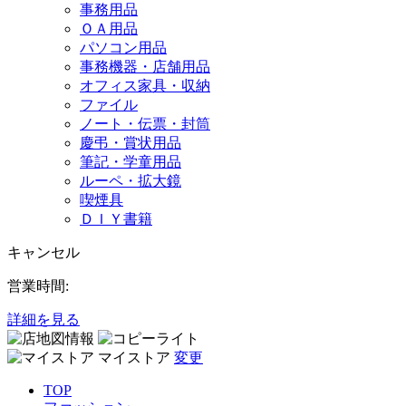
事務用品
ＯＡ用品
パソコン用品
事務機器・店舗用品
オフィス家具・収納
ファイル
ノート・伝票・封筒
慶弔・賞状用品
筆記・学童用品
ルーペ・拡大鏡
喫煙具
ＤＩＹ書籍
キャンセル
営業時間:
詳細を見る
マイストア
変更
TOP