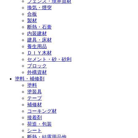
フェンス・境界資材
換気・煙突
合板
製材
断熱・石膏
内装建材
建具・床材
養生用品
ＤＩＹ木材
セメント・砂・砂利
ブロック
外構資材
塗料・補修剤
塗料
塗装具
テープ
補修材
コーキング材
接着剤
荷造・包装
シート
断熱・結露用品他