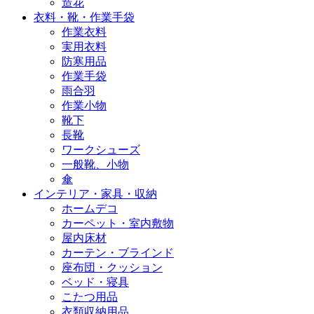
造花
衣料・靴・作業手袋
作業衣料
実用衣料
防寒用品
作業手袋
雨合羽
作業小物
靴下
長靴
ワークシューズ
一般靴、小物
傘
インテリア・家具・収納
ホームデコ
カーペット・室内敷物
屋内床材
カーテン・ブラインド
座布団・クッション
ベッド・寝具
こたつ用品
衣類収納用品