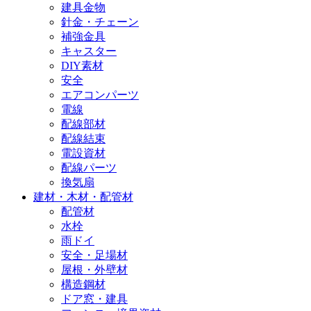
建具金物
針金・チェーン
補強金具
キャスター
DIY素材
安全
エアコンパーツ
電線
配線部材
配線結束
電設資材
配線パーツ
換気扇
建材・木材・配管材
配管材
水栓
雨ドイ
安全・足場材
屋根・外壁材
構造鋼材
ドア窓・建具