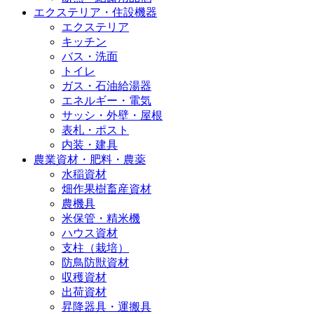
エクステリア・住設機器
エクステリア
キッチン
バス・洗面
トイレ
ガス・石油給湯器
エネルギー・電気
サッシ・外壁・屋根
表札・ポスト
内装・建具
農業資材・肥料・農薬
水稲資材
畑作果樹畜産資材
農機具
米保管・精米機
ハウス資材
支柱（栽培）
防鳥防獣資材
収穫資材
出荷資材
昇降器具・運搬具