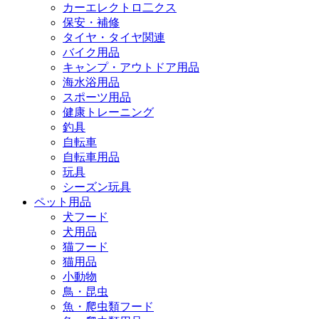
カーエレクトロ二クス
保安・補修
タイヤ・タイヤ関連
バイク用品
キャンプ・アウトドア用品
海水浴用品
スポーツ用品
健康トレーニング
釣具
自転車
自転車用品
玩具
シーズン玩具
ペット用品
犬フード
犬用品
猫フード
猫用品
小動物
鳥・昆虫
魚・爬虫類フード