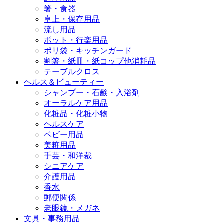
箸・食器
卓上・保存用品
流し用品
ポット・行楽用品
ポリ袋・キッチンガード
割箸・紙皿・紙コップ他消耗品
テーブルクロス
ヘルス＆ビューティー
シャンプー・石鹸・入浴剤
オーラルケア用品
化粧品・化粧小物
ヘルスケア
ベビー用品
美粧用品
手芸・和洋裁
シニアケア
介護用品
香水
郵便関係
老眼鏡・メガネ
文具・事務用品