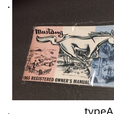
SUBARU LEGACY
OUTBACK スバル レガシィ
アウトバック【BS9】 インナ
ードアパネルセット(アイボリ
ー内装用)[J1317AL720]
マイストア在庫：
61
税込
18,266
円