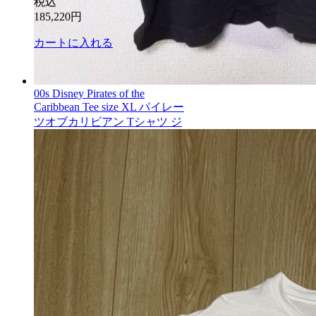
税込
185,220
円
カートに入れる
00s Disney Pirates of the
Caribbean Tee size XL パイレー
ツオブカリビアン Tシャツ ジ
ョニーデップ
マイストア在庫：
89
税込
7,350
円
カートに入れる