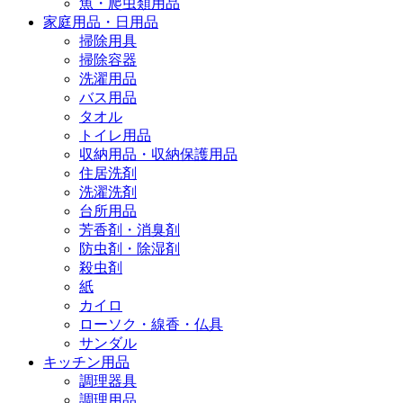
魚・爬虫類用品
家庭用品・日用品
掃除用具
掃除容器
洗濯用品
バス用品
タオル
トイレ用品
収納用品・収納保護用品
住居洗剤
洗濯洗剤
台所用品
芳香剤・消臭剤
防虫剤・除湿剤
殺虫剤
紙
カイロ
ローソク・線香・仏具
サンダル
キッチン用品
調理器具
調理用品