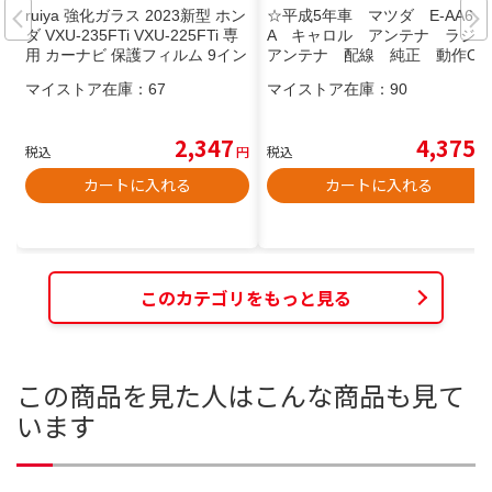
ruiya 強化ガラス 2023新型 ホン
☆平成5年車 マツダ E-AA6P
ダ VXU-235FTi VXU-225FTi 専
A キャロル アンテナ ラジオ
用 カーナビ 保護フィルム 9イン
アンテナ 配線 純正 動作OK
チ フィルム 保護フィルム フィ
☆F26206
マイストア在庫：
67
マイストア在庫：
90
ット gr ナビフィルム 9H キズ防
止 汚れ防止 極薄 高感度タッチ
自己吸着 貼付簡単 カスタムパ
2,347
4,375
税込
円
税込
円
カートに入れる
カートに入れる
このカテゴリをもっと見る
この商品を見た人はこんな商品も見て
います