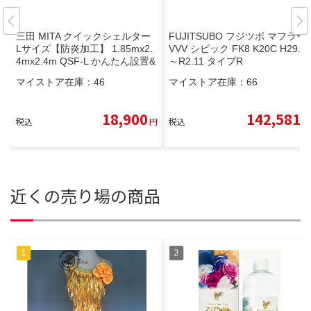
三田 MITA クイックシェルター
FUJITSUBO フジツボ マフラー
Lサイズ【防炎加工】 1.85mx2.
VVV シビック FK8 K20C H29.9
4mx2.4m QSF-L かんたん設置&
～R2.11 タイプR
コンパクト収納 屋内用ポッ?
マイストア在庫：
46
マイストア在庫：
66
18,900
142,581
税込
円
税込
円
近くの売り場の商品