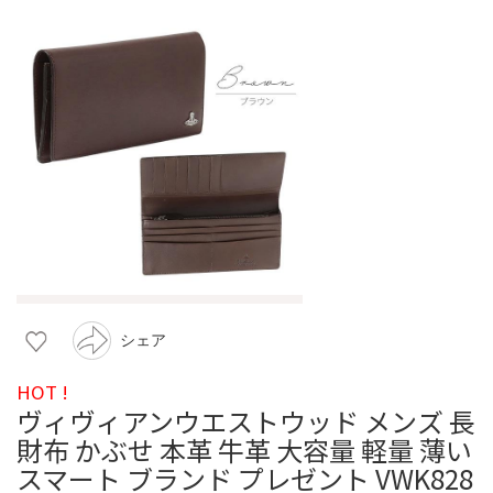
シェア
HOT !
ヴィヴィアンウエストウッド メンズ 長
財布 かぶせ 本革 牛革 大容量 軽量 薄い
スマート ブランド プレゼント VWK828