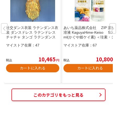
社交ダンス衣装 ラテンダンス衣
あいち薬品株式会社 ZIP 濃縮
装 ダンスドレス ラテンドレス
溶液 KaguyaHime-Keiso 500
チャチャ タンゴ ラテンダンス
ml(かぐや姫ケイ素) ＜珪素・シ
衣装 パーティー イベント ラテ
リカ＞
マイストア在庫：
47
マイストア在庫：
67
ンドレス ダンス衣装
10,465
10,800
税込
円
税込
円
カートに入れる
カートに入れる
このカテゴリをもっと見る