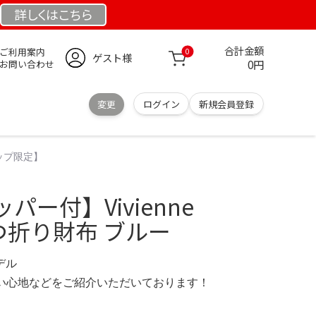
詳しくは
こちら
合計金額
ご利用案内
0
ゲスト様
0円
お問い合わせ
変更
ログイン
新規会員登録
ョップ限定】
ー付】Vivienne
 3つ折り財布 ブルー
モデル
の使い心地などをご紹介いただいております！