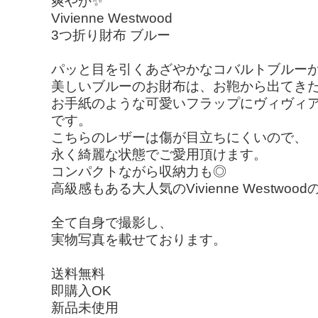
爽やか✨️
Vivienne Westwood
3つ折り財布 ブルー
パッと目を引くあざやかなコバルトブルー
美しいブルーのお財布は、お鞄から出てきた
お手紙のような可愛いフラップにヴィヴィ
です。
こちらのレザーは傷が目立ちにくいので、
永く綺麗な状態でご愛用頂けます。
コンパクトながら収納力も◎
高級感もある大人気のVivienne Westw
全て自身で撮影し、
実物写真を載せております。
送料無料
即購入OK
新品未使用