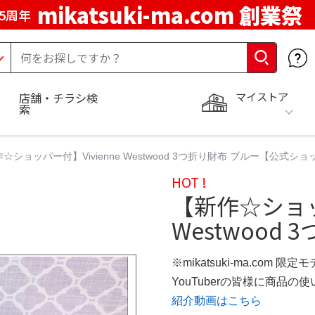
mikatsuki-ma.com 創業祭
5周年
マイストア
店舗・チラシ検
索
☆ショッパー付】Vivienne Westwood 3つ折り財布 ブルー【公式シ
HOT !
【新作☆ショッパ
Westwood
※mikatsuki-ma.com 限定
YouTuberの皆様に商品
紹介動画はこちら