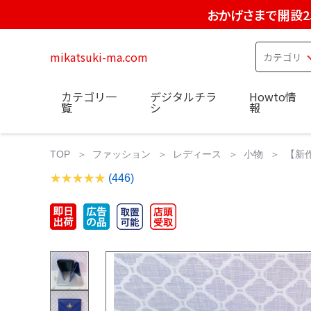
おかげさまで開設2
mikatsuki-ma.com
カテゴリ一
デジタルチラ
Howto情
覧
シ
報
TOP
ファッション
レディース
小物
【新作
(446)