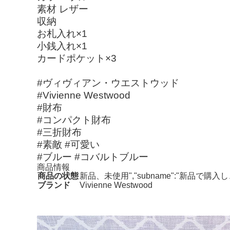
素材 レザー
収納
お札入れ×1
小銭入れ×1
カードポケット×3
#ヴィヴィアン・ウエストウッド
#Vivienne Westwood
#財布
#コンパクト財布
#三折財布
#素敵 #可愛い
#ブルー #コバルトブルー
商品情報
商品の状態
新品、未使用","subname":"新品で
ブランド
Vivienne Westwood