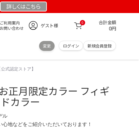
詳しくは
こちら
合計金額
ご利用案内
0
ゲスト様
0円
お問い合わせ
変更
ログイン
新規会員登録
【公式認定ストア】
 お正月限定カラー フィギ
ルドカラー
モデル
の使い心地などをご紹介いただいております！