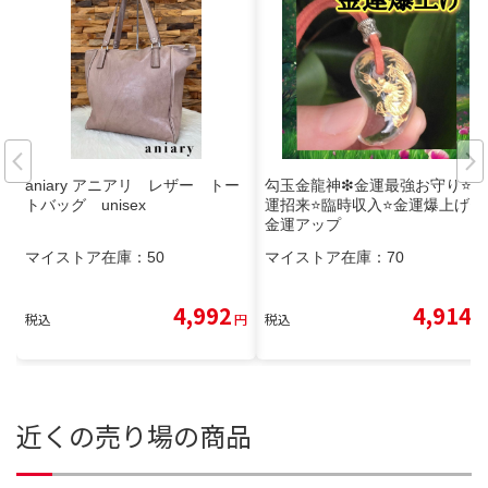
aniary アニアリ レザー トー
勾玉金龍神❇金運最強お守り⭐金
トバッグ unisex
運招来⭐臨時収入⭐金運爆上げ⭐
金運アップ
マイストア在庫：
50
マイストア在庫：
70
4,992
4,914
税込
円
税込
円
近くの売り場の商品