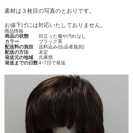
素材は３枚目の写真のとおりです。
お値下げには対応いたしておりません。
商品情報
商品の状態
目立った傷や汚れなし
カラー
ブラック系
配送料の負担
送料込み(出品者負担)
配送の方法
未定
発送元の地域
兵庫県
発送までの日数
4~7日で発送