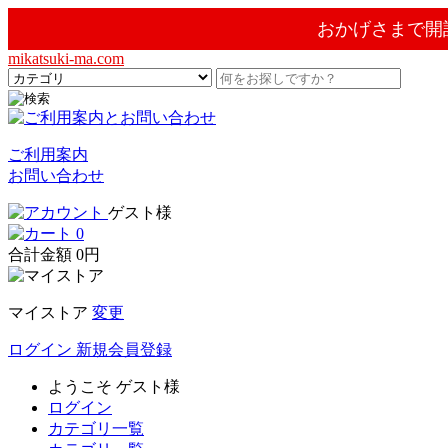
おかげさまで開
mikatsuki-ma.com
ご利用案内
お問い合わせ
ゲスト様
0
合計金額
0円
マイストア
変更
ログイン
新規会員登録
ようこそ
ゲスト様
ログイン
カテゴリ一覧