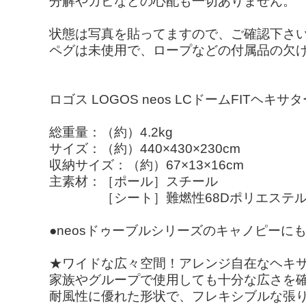
分解やカビなどの心配も一切ありません。
状態は写真を貼ってますので、ご確認下さ
ペグは未使用で、ロープなどの付属品の欠
ロゴス LOGOS neos LCドームFITヘキサタ
総重量：（約）4.2kg
サイズ：（約）440×430×230cm
収納サイズ：（約）67×13×16cm
主素材：［ポール］スチール
［シート］難燃性68Dポリエステルタフタ
●neosドゥーブルシリーズのキャノピーに
★ワイドな広々空間！アレンジ自在なヘキ
家族やグループで使用しても十分な広さを
耐風性に優れた形状で、フレキシブルな張