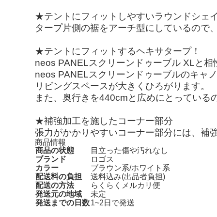
★テントにフィットしやすいラウンドシェ
タープ片側の裾をアーチ型にしているので
★テントにフィットするヘキサタープ！
neos PANELスクリーンドゥーブル XLと
neos PANELスクリーンドゥーブルのキ
リビングスペースが大きくひろがります。
また、奥行きを440cmと広めにとってい
★補強加工を施したコーナー部分
張力がかかりやすいコーナー部分には、補
商品情報
商品の状態
目立った傷や汚れなし
ブランド
ロゴス
カラー
ブラウン系/ホワイト系
配送料の負担
送料込み(出品者負担)
配送の方法
らくらくメルカリ便
発送元の地域
未定
発送までの日数
1~2日で発送