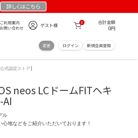
詳しくは
こちら
合計金額
ご利用案内
0
ゲスト様
0円
お問い合わせ
変更
ログイン
新規会員登録
AI【公式認定ストア】
S neos LCドームFITヘキ
AI
モデル
の使い心地などをご紹介いただいております！