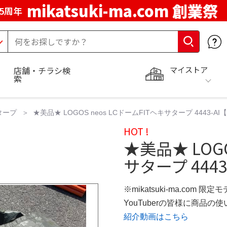
mikatsuki-ma.com 創業祭
5周年
マイストア
店舗・チラシ検
索
タープ
★美品★ LOGOS neos LCドームFITヘキサタープ 4443-
HOT !
★美品★ LOGO
サタープ 4443-
※mikatsuki-ma.com 限定
YouTuberの皆様に商品
紹介動画はこちら