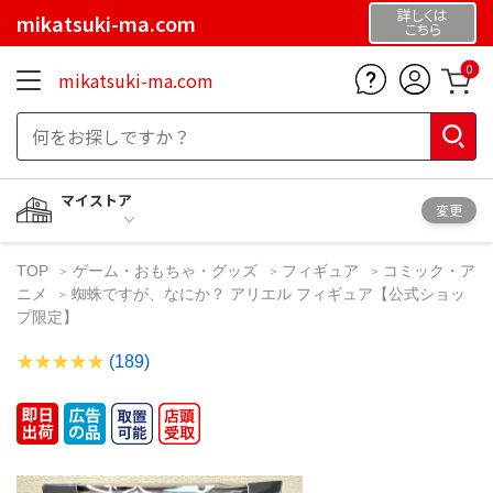
詳しくは
mikatsuki-ma.com
こちら
0
mikatsuki-ma.com
マイストア
変更
TOP
ゲーム・おもちゃ・グッズ
フィギュア
コミック・ア
ニメ
蜘蛛ですが、なにか？ アリエル フィギュア【公式ショッ
プ限定】
(189)