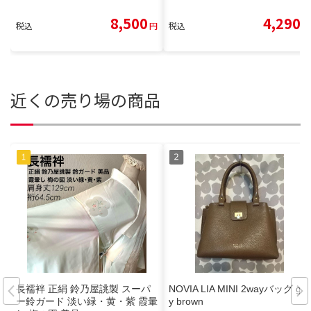
8,500
4,290
税込
円
税込
円
近くの売り場の商品
長襦袢 正絹 鈴乃屋誂製 スーパ
NOVIA LIA MINI 2wayバッグ gre
ー鈴ガード 淡い緑・黄・紫 霞暈
y brown