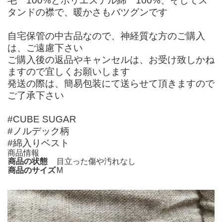
毛 100%とポリエステル綿 100%、そしてス
タンドの襟で、暖かさもバツグンです
自宅保管の中古品なので、神経質な方のご購入
は、ご遠慮下さい
ご購入後の返品やキャンセルは、お受け致しかね
ますので宜しくお願いします
発送の際は、簡易包装にて送らせて頂きますので
ご了承下さい
#CUBE SUGAR
#ノルデック柄
#綿入りベスト
商品情報
商品の状態
目立った傷や汚れなし
商品のサイズ
M