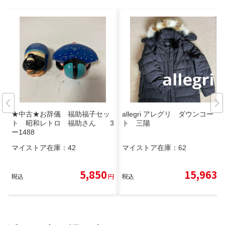
★中古★お辞儀 福助福子セッ
allegri アレグリ ダウンコー
ト 昭和レトロ 福助さん 3
ト 三陽
ー1488
マイストア在庫：
42
マイストア在庫：
62
5,850
15,963
税込
円
税込
円