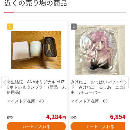
近くの売り場の商品
羽生結弦 ANAオリジナル YUZ
みけねこ おっぱいマウスパッ
Uボトル & タンブラー (新品・未
ド みけねこ るしあ ニコ生
使用品)
主 vチューバー
マイストア在庫：
43
マイストア在庫：
63
4,284
6,854
税込
円
税込
円
カートに入れる
カートに入れる