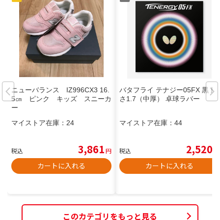
ニューバランス IZ996CX3 16.
バタフライ テナジー05FX 黒 厚
5㎝ ピンク キッズ スニーカ
さ1.7（中厚） 卓球ラバー
ー
マイストア在庫：
24
マイストア在庫：
44
3,861
2,520
税込
円
税込
円
カートに入れる
カートに入れる
このカテゴリをもっと見る