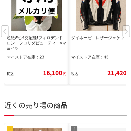
超絶希少❗️交配種❗️フィロデンド
ダイネーゼ レザージャケット
ロン フロリダビューティー×マ
ヨイ✨
マイストア在庫：
23
マイストア在庫：
43
16,100
21,420
税込
円
税込
円
近くの売り場の商品