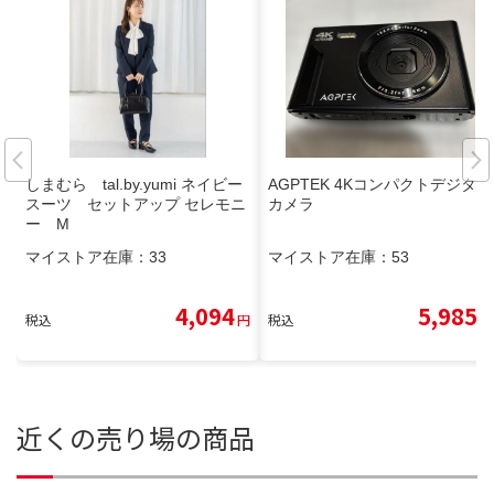
しまむら tal.by.yumi ネイビー
AGPTEK 4Kコンパクトデジタル
スーツ セットアップ セレモニ
カメラ
ー M
マイストア在庫：
33
マイストア在庫：
53
4,094
5,985
税込
円
税込
円
近くの売り場の商品