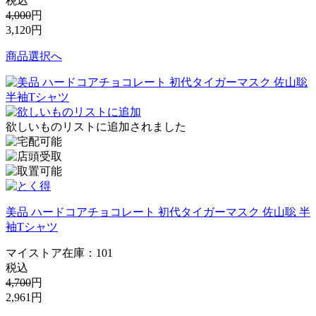
税込
4,000
円
3,120
円
商品選択へ
欲しいものリストに追加されました
美品 ハードコアチョコレート 初代タイガーマスク 佐山聡 半
袖Tシャツ
マイストア在庫：
101
税込
4,700
円
2,961
円