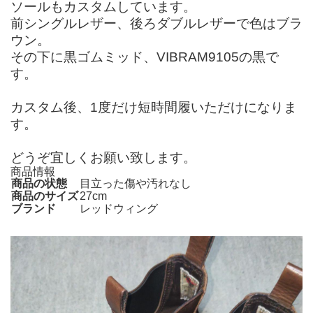
ソールもカスタムしています。
前シングルレザー、後ろダブルレザーで色はブラ
ウン。
その下に黒ゴムミッド、VIBRAM9105の黒で
す。
カスタム後、1度だけ短時間履いただけになりま
す。
どうぞ宜しくお願い致します。
商品情報
商品の状態
目立った傷や汚れなし
商品のサイズ
27cm
ブランド
レッドウィング