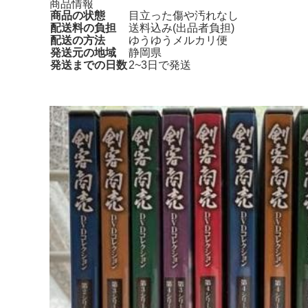
商品情報
商品の状態
目立った傷や汚れなし
配送料の負担
送料込み(出品者負担)
配送の方法
ゆうゆうメルカリ便
発送元の地域
静岡県
発送までの日数
2~3日で発送