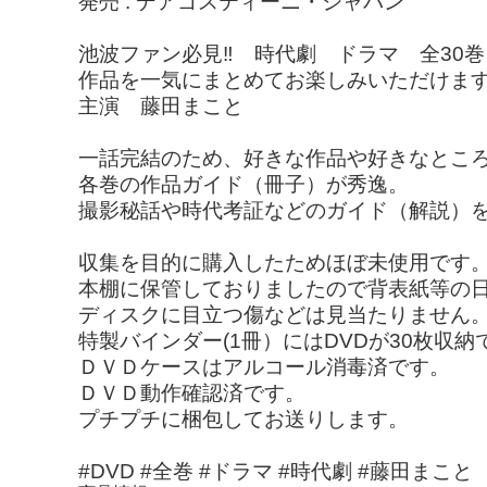
発売 : デアゴスティーニ・ジャパン
池波ファン必見‼︎ 時代劇 ドラマ 全30
作品を一気にまとめてお楽しみいただけま
主演 藤田まこと
一話完結のため、好きな作品や好きなとこ
各巻の作品ガイド（冊子）が秀逸。
撮影秘話や時代考証などのガイド（解説）
収集を目的に購入したためほぼ未使用です
本棚に保管しておりましたので背表紙等の
ディスクに目立つ傷などは見当たりません
特製バインダー(1冊）にはDVDが30枚収納
ＤＶＤケースはアルコール消毒済です。
ＤＶＤ動作確認済です。
プチプチに梱包してお送りします。
#DVD #全巻 #ドラマ #時代劇 #藤田まこと