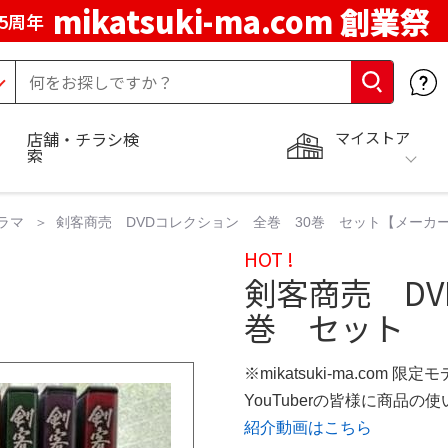
mikatsuki-ma.com 創業祭
5周年
マイストア
店舗・チラシ検
索
ラマ
剣客商売 DVDコレクション 全巻 30巻 セット【メーカ
HOT !
剣客商売 DV
巻 セット
※mikatsuki-ma.com 限定
YouTuberの皆様に商品
紹介動画はこちら