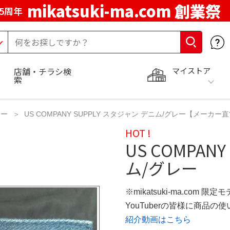
mikatsuki-ma.com 創業祭
5周年
マイストア
店舗・チラシ検
索
ター
US COMPANY SUPPLY スタジャン デニム/グレー【メーカー
HOT !
US COMPAN
ム/グレー
※mikatsuki-ma.com 限定
YouTuberの皆様に商品
紹介動画はこちら