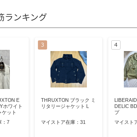
筋ランキング
XTON E
THRUXTON ブラック ミ
LIBERAI
ITYホワイト
リタリージャケット L
DELIC 
ャケット
プ
庫：
7
マイストア在庫：
31
マイスト