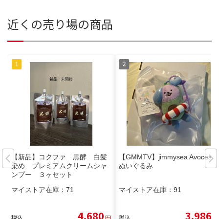
近くの売り場の商品
【新品】コクファ 黒酵 白髪
【GMMTV】jimmysea Avocean
染め プレミアムクリームシャ
ぬいぐるみ
ンプー ３ヶセット
マイストア在庫：
71
マイストア在庫：
91
4,680
3,986
税込
円
税込
円