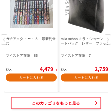
ガチアクタ １〜１５ 最新刊含
mila schon ミラ・ショーン ト
む
ートバッグ レザー ブラック
マイストア在庫：
86
マイストア在庫：
7
4,479
2,759
税込
円
税込
円
カートに入れる
カートに入れる
このカテゴリをもっと見る