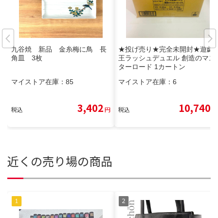
九谷焼 新品 金糸梅に鳥 長
★投げ売り★完全未開封★遊戯
角皿 3枚
王ラッシュデュエル 創造のマス
ターロード 1カートン
マイストア在庫：
85
マイストア在庫：
6
3,402
10,740
税込
円
税込
円
近くの売り場の商品