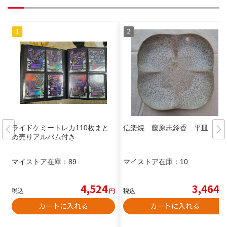
ライドケミートレカ110枚まと
信楽焼 藤原志鈴香 平皿
め売りアルバム付き
マイストア在庫：
89
マイストア在庫：
10
4,524
3,464
税込
円
税込
円
カートに入れる
カートに入れる