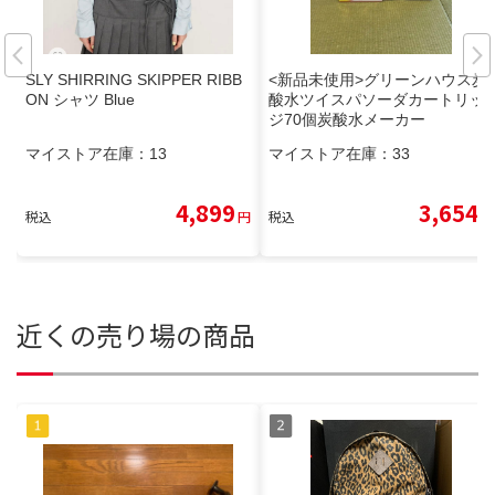
SLY SHIRRING SKIPPER RIBB
<新品未使用>グリーンハウス炭
ON シャツ Blue
酸水ツイスパソーダカートリッ
ジ70個炭酸水メーカー
マイストア在庫：
13
マイストア在庫：
33
4,899
3,654
税込
円
税込
円
近くの売り場の商品