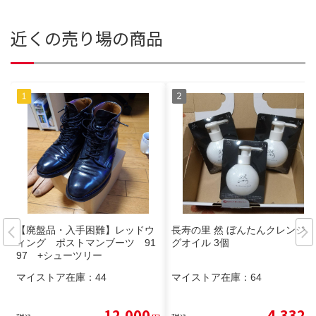
近くの売り場の商品
【廃盤品・入手困難】レッドウ
長寿の里 然 ぼんたんクレンジン
ィング ポストマンブーツ 91
グオイル 3個
97 +シューツリー
マイストア在庫：
44
マイストア在庫：
64
12,000
4,332