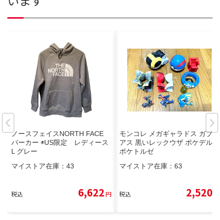
います
ノースフェイスNORTH FACE
モンコレ メガギャラドス ガブリ
パーカー ◉US限定 レディース
アス 黒いレックウザ ポケデルゼ
L グレー
ポケトルゼ
マイストア在庫：
43
マイストア在庫：
63
6,622
2,520
税込
円
税込
円