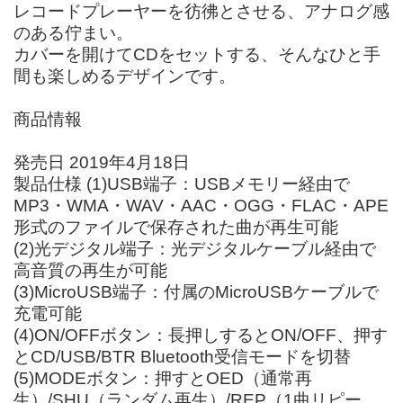
レコードプレーヤーを彷彿とさせる、アナログ感
のある佇まい。
カバーを開けてCDをセットする、そんなひと手
間も楽しめるデザインです。
商品情報
発売日 2019年4月18日
製品仕様 (1)USB端子：USBメモリー経由で
MP3・WMA・WAV・AAC・OGG・FLAC・APE
形式のファイルで保存された曲が再生可能
(2)光デジタル端子：光デジタルケーブル経由で
高音質の再生が可能
(3)MicroUSB端子：付属のMicroUSBケーブルで
充電可能
(4)ON/OFFボタン：長押しするとON/OFF、押す
とCD/USB/BTR Bluetooth受信モードを切替
(5)MODEボタン：押すとOED（通常再
生）/SHU（ランダム再生）/REP（1曲リピー