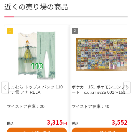
近くの売り場の商品
しまむら トップス パンツ 110
ポケカ 151 ポケモンコンプリ
アナ雪 アナ RELA.
ート c.u.r.rr sv2a 001〜151
マイストア在庫：
20
マイストア在庫：
40
3,315
3,552
税込
円
税込
円