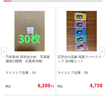
乃木坂46 筒井あやめ 写真集
五等分の花嫁 両面ラバーストラ
感情の隙間 応募券30枚
ップ 全5種セット
マイストア在庫：
19
マイストア在庫：
39
6,300
4,758
税込
円
税込
円