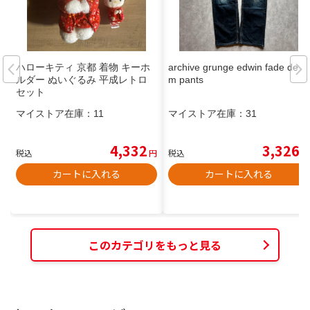
ハローキティ 京都 着物 キーホ
archive grunge edwin fade deni
ルダー ぬいぐるみ 平成レトロ
m pants
セット
マイストア在庫：
11
マイストア在庫：
31
4,332
3,326
税込
円
税込
円
カートに入れる
カートに入れる
このカテゴリをもっと見る