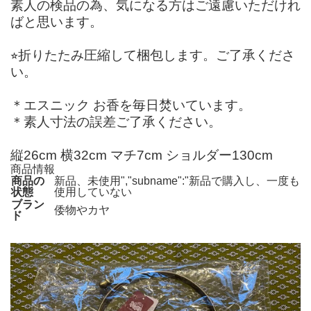
素人の検品の為、気になる方はご遠慮いただけれ
ばと思います。
⭐︎折りたたみ圧縮して梱包します。ご了承くださ
い。
＊エスニック お香を毎日焚いています。
＊素人寸法の誤差ご了承ください。
縦26cm 横32cm マチ7cm ショルダー130cm
商品情報
商品の
新品、未使用","subname":"新品で購入し、一度も
状態
使用していない
ブラン
倭物やカヤ
ド