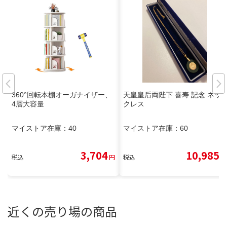
360°回転本棚オーガナイザー、
天皇皇后両陛下 喜寿 記念 ネッ
4層大容量
クレス
マイストア在庫：
40
マイストア在庫：
60
3,704
10,985
税込
円
税込
円
近くの売り場の商品