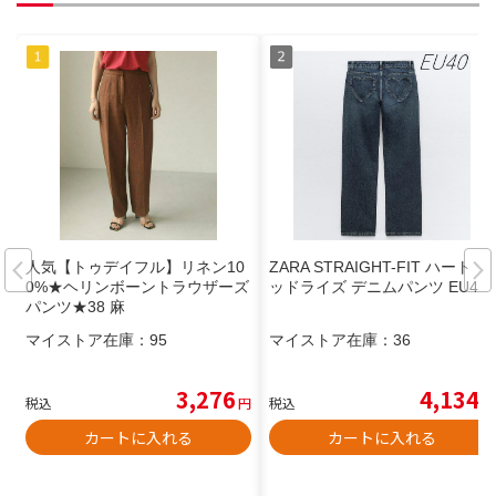
人気【トゥデイフル】リネン10
ZARA STRAIGHT-FIT ハート ミ
0%★ヘリンボーントラウザーズ
ッドライズ デニムパンツ EU40
パンツ★38 麻
マイストア在庫：
95
マイストア在庫：
36
3,276
4,134
税込
円
税込
円
カートに入れる
カートに入れる