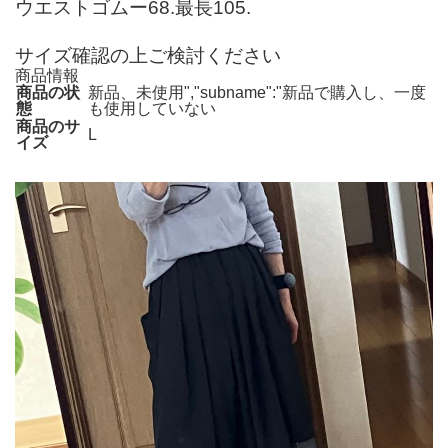
ウエストゴムー68.最長105.
サイズ確認の上ご検討ください
商品情報
商品の状
新品、未使用","subname":"新品で購入し、一度
態
も使用していない
商品のサ
L
イズ