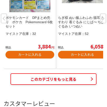
ポケモンカード DPまとめ売
らぎ様 ぬい服ふわふわ 猫耳 お
り ポケカ Pokemoncard 6枚
すわり 着ぐるみ にじぱぺ ちび
セット
ぐるみ いつぬい
マイストア在庫：
32
マイストア在庫：
52
3,884
6,058
税込
円
税込
円
カートに入れる
カートに入れる
このカテゴリをもっと見る
カスタマーレビュー