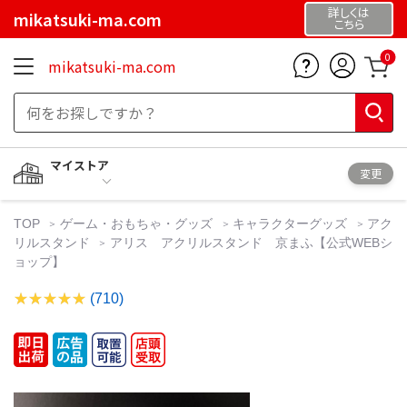
詳しくは
mikatsuki-ma.com
こちら
0
mikatsuki-ma.com
マイストア
変更
TOP
ゲーム・おもちゃ・グッズ
キャラクターグッズ
アク
リルスタンド
アリス アクリルスタンド 京まふ【公式WEBシ
ョップ】
(710)