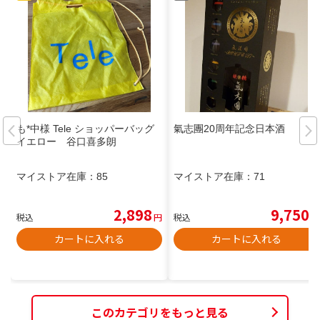
も*中様 Tele ショッパーバッグ
氣志團20周年記念日本酒
イエロー 谷口喜多朗
マイストア在庫：
85
マイストア在庫：
71
2,898
9,750
税込
円
税込
円
カートに入れる
カートに入れる
このカテゴリをもっと見る