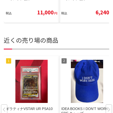
11,000
6,240
税込
円
税込
円
近くの売り場の商品
ギラティナVSTAR UR PSA10
IDEA BOOKS I DON'T WORK H