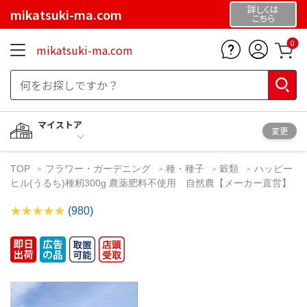
詳しくは
mikatsuki-ma.com
こちら
0
mikatsuki-ma.com
マイストア
変更
TOP
フラワー・ガーデニング
種・種子
穀類
ハッピー
ヒル(うるち)種籾300g 農薬肥料不使用 自然農【メーカー直営】
(980)