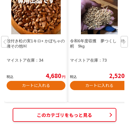
殻付き松の実1キロ+ かぼちゃの
令和6年度収獲 夢つくし 種
種その他￼
籾 9kg
マイストア在庫：
34
マイストア在庫：
73
4,680
2,520
税込
円
税込
円
カートに入れる
カートに入れる
このカテゴリをもっと見る