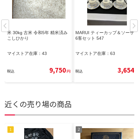
米 30kg 古米 令和5年 精米済み
MARUI ティーカップ＆ソーサー
こしひかり
6客セット 547
マイストア在庫：
43
マイストア在庫：
63
9,750
3,654
税込
円
税込
円
近くの売り場の商品