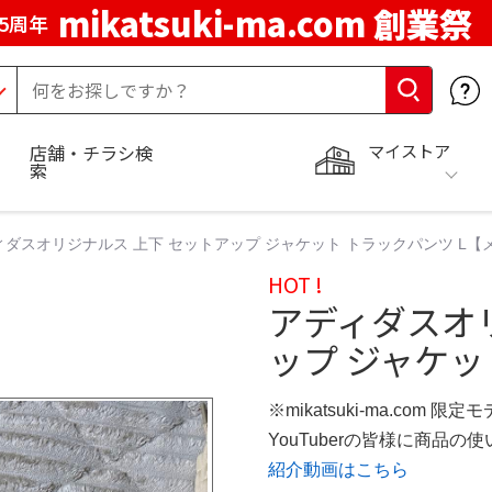
mikatsuki-ma.com 創業祭
5周年
マイストア
店舗・チラシ検
索
ィダスオリジナルス 上下 セットアップ ジャケット トラックパンツ L【
HOT !
アディダスオ
ップ ジャケッ
※mikatsuki-ma.com 限定
YouTuberの皆様に商品
紹介動画はこちら