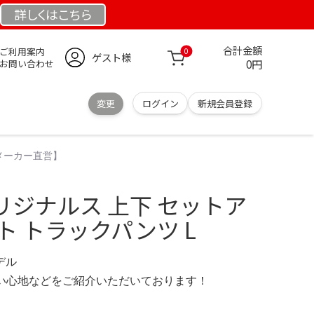
詳しくは
こちら
合計金額
ご利用案内
0
ゲスト様
0円
お問い合わせ
変更
ログイン
新規会員登録
メーカー直営】
リジナルス 上下 セットア
ト トラックパンツ L
モデル
の使い心地などをご紹介いただいております！