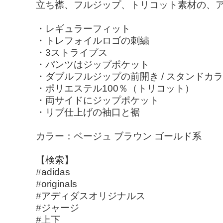
立ち襟、フルジップ、トリコット素材の、
・レギュラーフィット
・トレフォイルロゴの刺繍
・3ストライプス
・パンツはジップポケット
・ダブルフルジップの前開き / スタンドカ
・ポリエステル100％（トリコット）
・両サイドにジップポケット
・リブ仕上げの袖口と裾
カラー：ベージュ ブラウン ゴールド系
【検索】
#adidas
#originals
#アディダスオリジナルス
#ジャージ
#上下