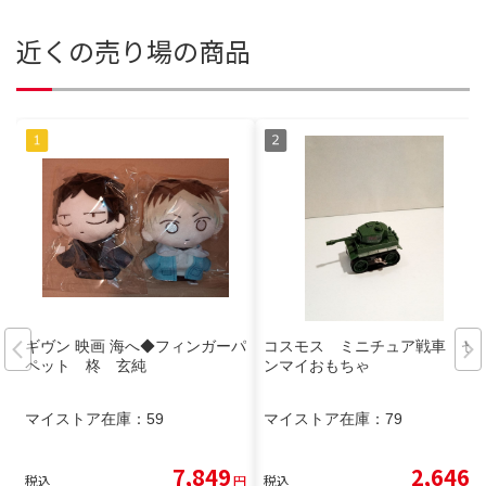
近くの売り場の商品
ギヴン 映画 海へ◆フィンガーパ
コスモス ミニチュア戦車 ゼ
ペット 柊 玄純
ンマイおもちゃ
マイストア在庫：
59
マイストア在庫：
79
7,849
2,646
税込
円
税込
円