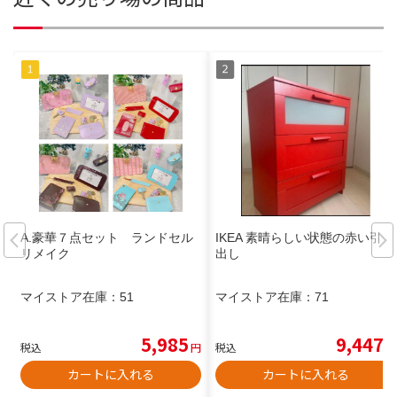
A.豪華７点セット ランドセル
IKEA 素晴らしい状態の赤い引き
リメイク
出し
マイストア在庫：
51
マイストア在庫：
71
5,985
9,447
税込
円
税込
円
カートに入れる
カートに入れる