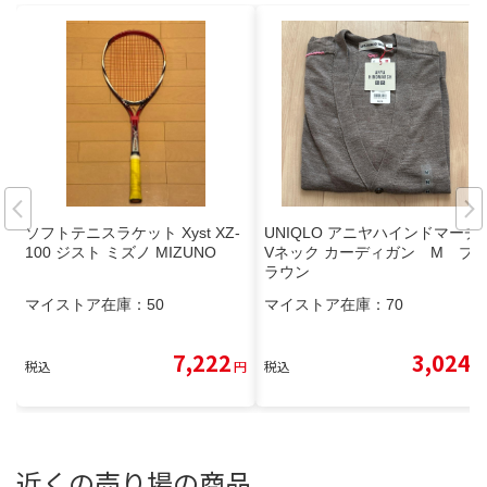
ソフトテニスラケット Xyst XZ-
UNIQLO アニヤハインドマーチ
100 ジスト ミズノ MIZUNO
Vネック カーディガン M ブ
ラウン
マイストア在庫：
50
マイストア在庫：
70
7,222
3,024
税込
円
税込
円
近くの売り場の商品