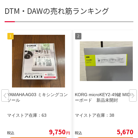
DTM・DAWの売れ筋ランキング
YAMAHA AG03 ミキシングコン
KORG microKEY2-49鍵 MIDIキ
ソール
ーボード 新品未開封
マイストア在庫：
63
マイストア在庫：
38
9,750
5,670
税込
円
税込
円