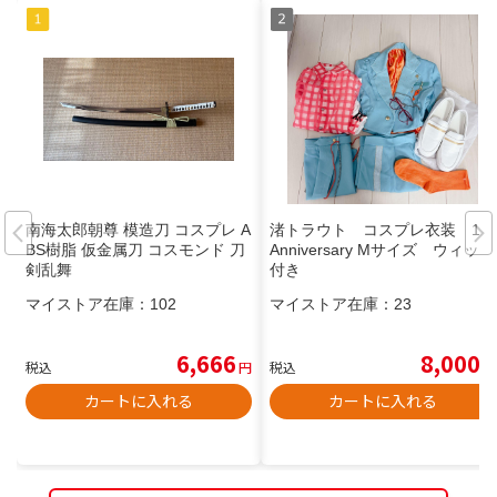
南海太郎朝尊 模造刀 コスプレ A
渚トラウト コスプレ衣装 1st
BS樹脂 仮金属刀 コスモンド 刀
Anniversary Mサイズ ウィッグ
剣乱舞
付き
マイストア在庫：
102
マイストア在庫：
23
6,666
8,000
税込
円
税込
円
カートに入れる
カートに入れる