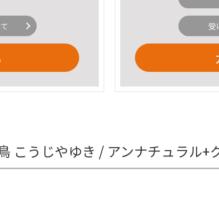
いて
受
る
鳥 こうじやゆき / アンナチュラル