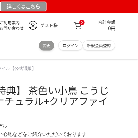
詳しくは
こちら
合計金額
ご利用案内
0
ゲスト様
0円
お問い合わせ
変更
ログイン
新規会員登録
ファイル【公式通販】
特典】 茶色い小鳥 こうじ
ンナチュラル+クリアファイ
モデル
の使い心地などをご紹介いただいております！