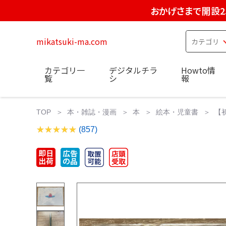
おかげさまで開設2
mikatsuki-ma.com
カテゴリ一
デジタルチラ
Howto情
覧
シ
報
TOP
本・雑誌・漫画
本
絵本・児童書
【
(857)