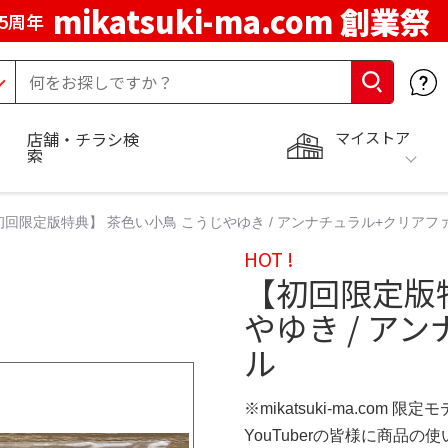
mikatsuki-ma.com 創業祭
5周年
マイストア
店舗・チラシ検
索
初回限定版特典】 茶色い小鳥 こうじやゆき / アンナチュラル+クリア
HOT !
【初回限定版
やゆき / ア
ル
※mikatsuki-ma.com 限定
YouTuberの皆様に商品