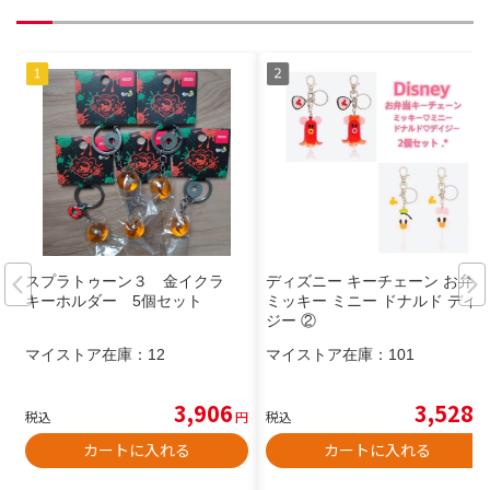
スプラトゥーン３ 金イクラ
ディズニー キーチェーン お弁当
キーホルダー 5個セット
ミッキー ミニー ドナルド デイ
ジー ②
マイストア在庫：
12
マイストア在庫：
101
3,906
3,528
税込
円
税込
円
カートに入れる
カートに入れる