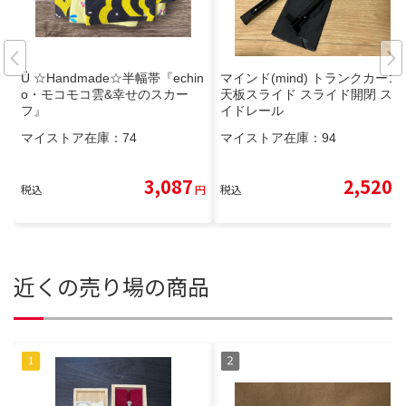
Ü ☆Handmade☆半幅帯『echin
マインド(mind) トランクカーゴ
o・モコモコ雲&幸せのスカー
天板スライド スライド開閉 スラ
フ』
イドレール
マイストア在庫：
74
マイストア在庫：
94
3,087
2,520
税込
円
税込
円
近くの売り場の商品